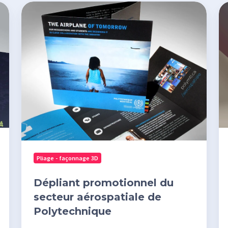
Dépliant
Im
promotionnel
de
du
ma
secteur
du
aérospatiale
Ca
de
Ca
Polytechnique
Po
Mo
Pliage - façonnage 3D
Dépliant promotionnel du
secteur aérospatiale de
Polytechnique