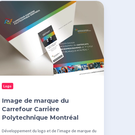
age
rque
rrefour
rrière
lytechnique
ntréal
Logo
Image de marque du
Carrefour Carrière
Polytechnique Montréal
Développement du logo et de l’image de marque du