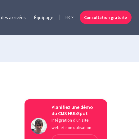
des arrivées
Équipage
Consultation gratuite
FR
Planifiez une démo
du CMS HUbSpot
Intégration d'un site
web et son utilisation