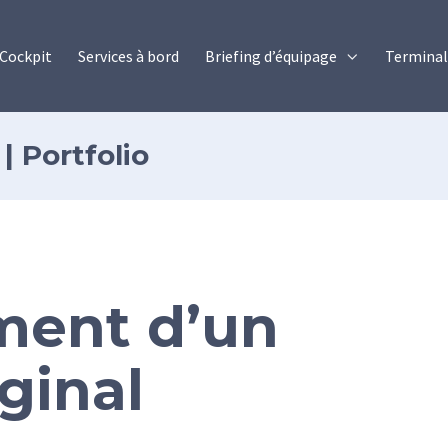
Cockpit
Services à bord
Briefing d’équipage
Terminal 
| Portfolio
ment d’un
iginal