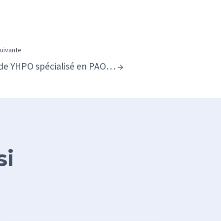
suivante
 de YHPO spécialisé en PAO… →
si