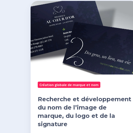
Recherche
et
développement
du
nom
de
l’image
de
marque,
du
Création globale de marque et nom
logo
et
Recherche et développement
de
du nom de l’image de
la
marque, du logo et de la
signature
signature