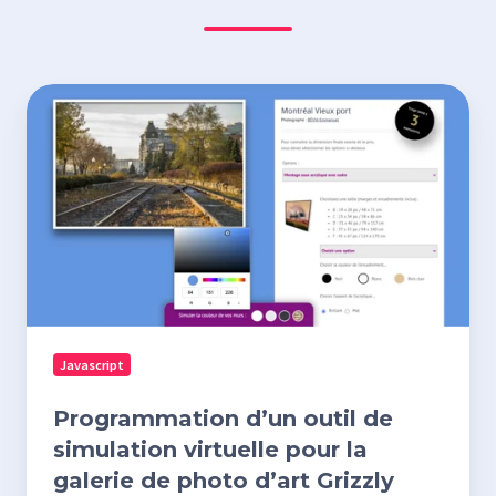
Programmation
d’un
outil
de
simulation
virtuelle
pour
la
galerie
Javascript
de
photo
Programmation d’un outil de
d’art
simulation virtuelle pour la
Grizzly
galerie de photo d’art Grizzly