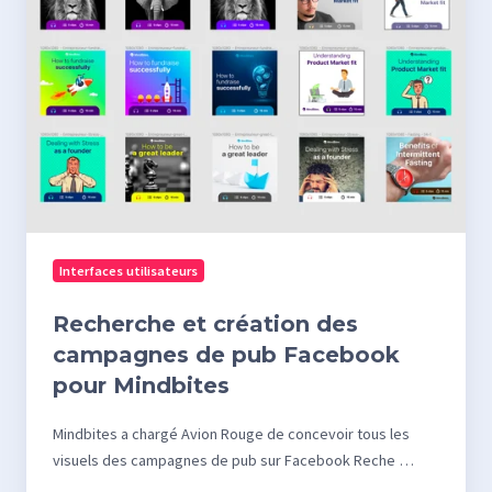
création
des
campagnes
de
pub
Facebook
pour
Mindbites
Interfaces utilisateurs
Recherche et création des
campagnes de pub Facebook
pour Mindbites
Mindbites a chargé Avion Rouge de concevoir tous les
visuels des campagnes de pub sur Facebook Reche …