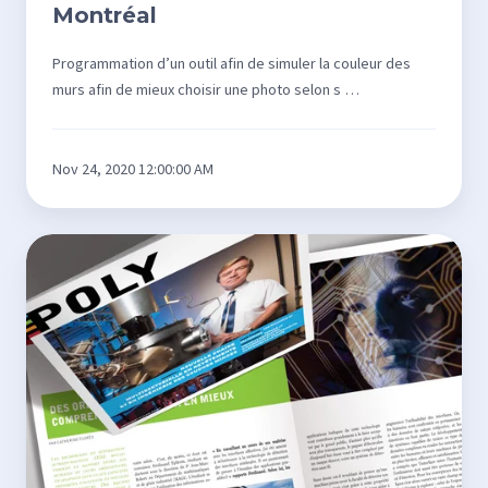
Montréal
Montréal
Programmation d’un outil afin de simuler la couleur des
murs afin de mieux choisir une photo selon s …
Nov 24, 2020 12:00:00 AM
Design
et
montage
du
magazine
Poly