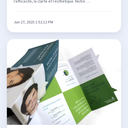
l’efficacité, la clarté et l’esthétique. Notre …
Jun 27, 2025 1:52:12 PM
Pliage
spécial
:
Impact
visuel
maxi