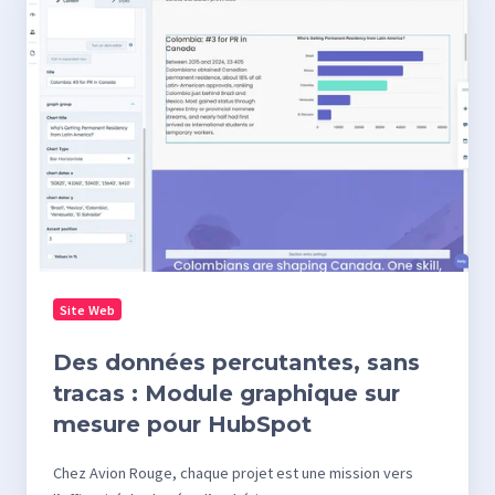
données
percutantes,
sans
tracas
:
Module
graphique
sur
mesure
pour
Site Web
HubSpot
Des données percutantes, sans
tracas : Module graphique sur
mesure pour HubSpot
Chez Avion Rouge, chaque projet est une mission vers