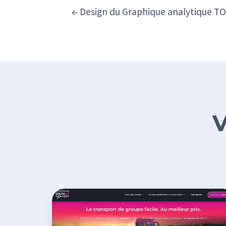
← Design du Graphique analytique T
V
Développement
du
site