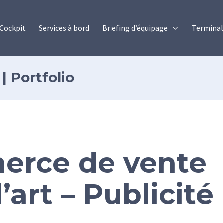
Cockpit
Services à bord
Briefing d’équipage
Terminal 
| Portfolio
erce de vente
art – Publicité