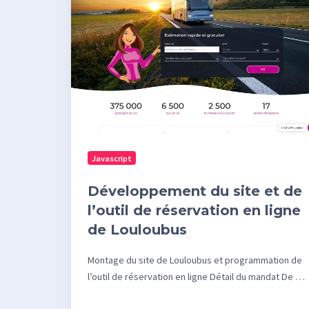
et
de
l’outil
de
réservation
en
ligne
de
Javascript
Louloubus
Développement du site et de
l’outil de réservation en ligne
de Louloubus
Montage du site de Louloubus et programmation de
l’outil de réservation en ligne Détail du mandat De …