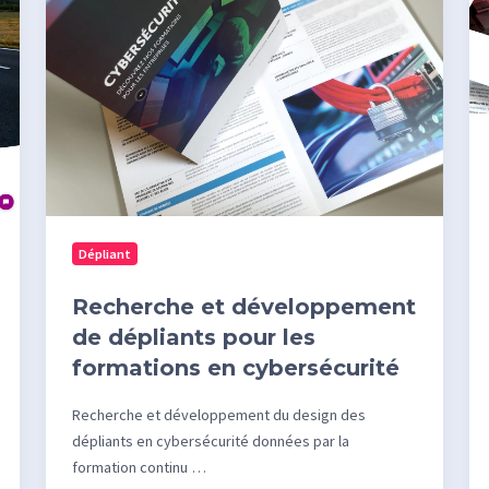
de
d’
dépliants
p
pour
de
les
fo
formations
po
en
de
cybersécurité
fo
en
Dépliant
li
Recherche et développement
de dépliants pour les
formations en cybersécurité
Recherche et développement du design des
dépliants en cybersécurité données par la
formation continu …