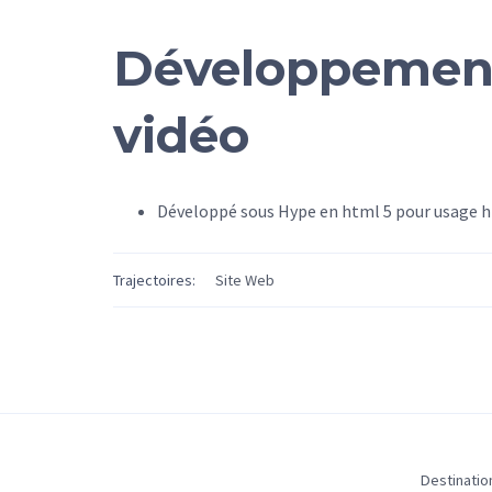
Développement
vidéo
Développé sous Hype en html 5 pour usage ht
Trajectoires:
Site Web
Destinati