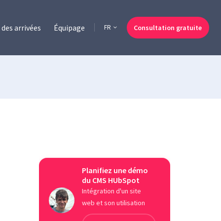
des arrivées
Équipage
Consultation gratuite
FR
Planifiez une démo
du CMS HUbSpot
Intégration d'un site
web et son utilisation