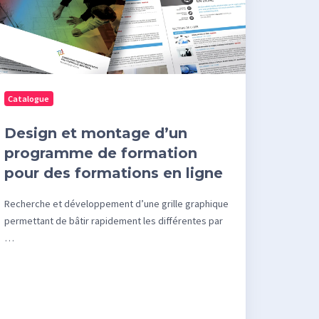
un
rogramme
rmation
ur
Catalogue
s
Design et montage d’un
rmations
programme de formation
pour des formations en ligne
gne
Recherche et développement d’une grille graphique
permettant de bâtir rapidement les différentes par
…