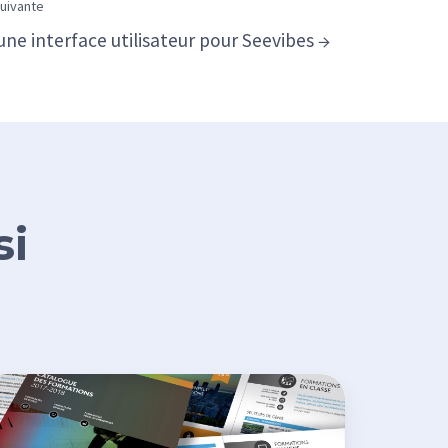
suivante
une interface utilisateur pour Seevibes →
si
sign
ntage