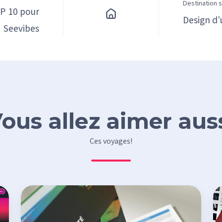
Destination 
OP 10 pour
Design d’
Seevibes
ous allez aimer aus
Ces voyages!
Recherche
De
et
et
développement
mo